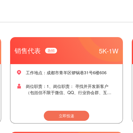
销售代表
5K-1W
工作地点：成都市青羊区锣锅巷31号6楼606
岗位职责：1、岗位职责： 寻找并开发新客户
（包括但不限于微信、QQ、行业协会群、互联
网新媒体抖音等），并挖掘客户各项业务需求及
资源； 维护新老客户资源，建立良好的长期合作
关系；并深挖掘客户与我公司各项业务合作机
立即投递
会； 实地拜访产业园区客户、多业务合作客户以
及合作渠道，了解客户及渠道多方面具体需求；
根据客户需求，为客户提供专业办理咨询服务，