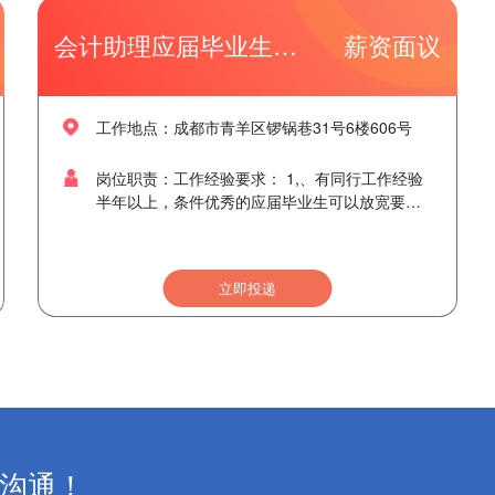
促成合作； 熟练、准确的向客户介绍公司业务，
针对公司注册、代理记账、报税、税收筹划等业
会计助理应届毕业生优
薪资面议
务，对客户提出的咨询进行解答； 2、薪酬待
遇：3000—8000元/月+8—20%业务营销提成；
工作地点：成都市青羊区锣锅巷31号6楼606号
岗位职责：工作经验要求： 1,、有同行工作经验
半年以上，条件优秀的应届毕业生可以放宽要
求，公司提供免费会计相关知识培训。 工作内
容： 1，税务报道、税种鉴定，税务申报。接受
客户咨询、收取客户票据，整理票据，核算票
立即投递
据，协助会计前期票据处理。 2、工商登记注册
及变更、注销等相关事宜。 3、协助会计完成日
常工作。 4、协助客户完成银行开户事宜 5、负
责与银行、税务、工商部门的对外联络。 6、协
助主管完成其他日常事务性工作。 7、目的为我
司培养储备管理人员，发展空间巨大。 任职资
格： 1、 大专及以上学历，会计、营销相关专
沟通！