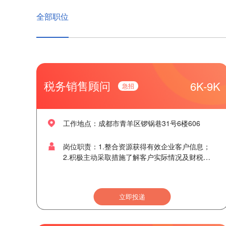
全部职位
税务销售顾问
6K-9K
工作地点：成都市青羊区锣锅巷31号6楼606
岗位职责：1.整合资源获得有效企业客户信息；
2.积极主动采取措施了解客户实际情况及财税压
力和需求，邀约拜访； 3.接待客户来访或咨询，
深度了解公司财税情况，并根据企业实际困难，
为企业筹划专业合理的税筹方案； 4.跟进意向合
立即投递
作客户，通过专业财税筹划帮助企业落地政府园
区，合理合法合规享受税收优惠政策，解决企业
实际税务疑难问题； 5.配合其他部门维护客户关