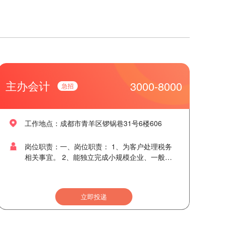
主办会计
3000-8000
工作地点：成都市青羊区锣锅巷31号6楼606
岗位职责：一、岗位职责： 1、为客户处理税务
相关事宜。 2、能独立完成小规模企业、一般纳
税人企业做账流程，能解答客户的税务问题。
3、收取客户票据等资料，整理凭证，建立账
本。 4、做事灵活变通，随机应变，办事效率
立即投递
快。 5、完成上级交待的其它事情。 二、任职要
求： 1、要求1年以上同行业工作经验。24周岁
以上，具备会计从业资格证或初级会计职称。